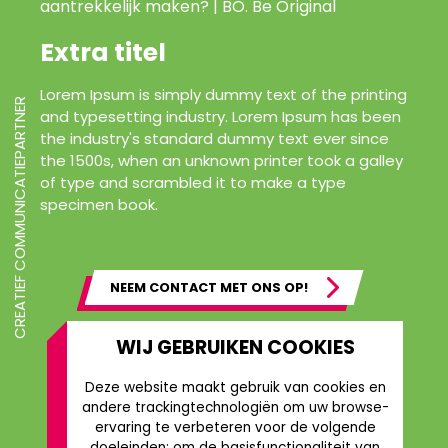
Extra titel
Lorem Ipsum is simply dummy text of the printing
CREATIEF COMMUNICATIEPARTNER
and typesetting industry. Lorem Ipsum has been
the industry's standard dummy text ever since
the 1500s, when an unknown printer took a galley
of type and scrambled it to make a type
specimen book.
NEEM CONTACT MET ONS OP!
WIJ GEBRUIKEN COOKIES
Deze website maakt gebruik van cookies en
andere trackingtechnologiën om uw browse-
ervaring te verbeteren voor de volgende
doeleinden:
om de basisfunctionaliteit van