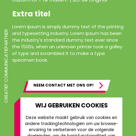
Extra titel
Lorem Ipsum is simply dummy text of the printing
CREATIEF COMMUNICATIEPARTNER
and typesetting industry. Lorem Ipsum has been
the industry's standard dummy text ever since
the 1500s, when an unknown printer took a galley
of type and scrambled it to make a type
specimen book.
NEEM CONTACT MET ONS OP!
WIJ GEBRUIKEN COOKIES
Deze website maakt gebruik van cookies en
andere trackingtechnologiën om uw browse-
ervaring te verbeteren voor de volgende
doeleinden:
om de basisfunctionaliteit van