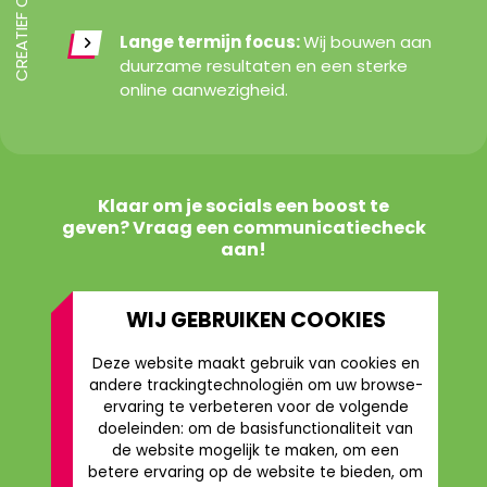
Lange termijn focus:
Wij bouwen aan
duurzame resultaten en een sterke
online aanwezigheid.
Klaar om je socials een boost te
geven? Vraag een communicatiecheck
aan!
WIJ GEBRUIKEN COOKIES
COMMUNICATIECHECK AANVRAGEN
Deze website maakt gebruik van cookies en
andere trackingtechnologiën om uw browse-
ervaring te verbeteren voor de volgende
doeleinden:
om de basisfunctionaliteit van
de website mogelijk te maken
,
om een
betere ervaring op de website te bieden
,
om