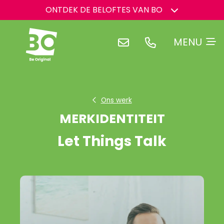
">
ONTDEK DE BELOFTES VAN BO
Ons werk
MERKIDENTITEIT
Let Things Talk