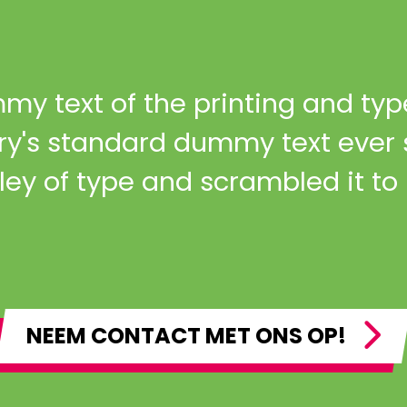
y text of the printing and typ
ry's standard dummy text ever 
lley of type and scrambled it 
NEEM CONTACT MET ONS OP!