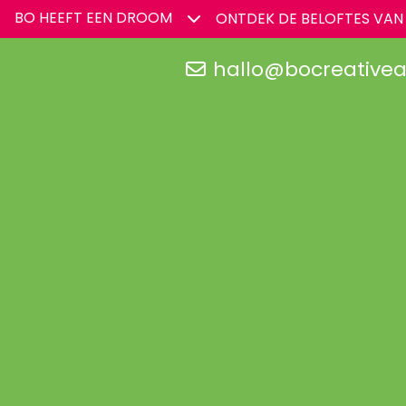
BO HEEFT EEN DROOM
ONTDEK DE BELOFTES VAN
hallo@bocreativea