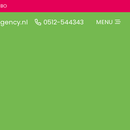
 BO
gency.nl
0512-544343