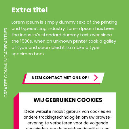
Extra titel
Lorem Ipsum is simply dummy text of the printing
and typesetting industry. Lorem Ipsum has been
CREATIEF COMMUNICATIEPARTNER
the industry's standard dummy text ever since
the 1500s, when an unknown printer took a galley
of type and scrambled it to make a type
specimen book.
NEEM CONTACT MET ONS OP!
WIJ GEBRUIKEN COOKIES
Deze website maakt gebruik van cookies en
andere trackingtechnologiën om uw browse-
ervaring te verbeteren voor de volgende
doeleinden:
om de basisfunctionaliteit van