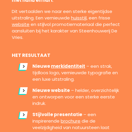
met hand en hart
.
Dit vertaalden we naar een sterke eigentijdse
uitstraling. Een vernieuwde
huisstijl
, een frisse
website
en stijlvol promotiemateriaal die perfect
aansluiten bij het karakter van Steenhouwerij De
Vries.
HET RESULTAAT
Nieuwe
merkidentiteit
– een strak,
tijdloos logo, vernieuwde typografie en
een luxe uitstraling.
Nieuwe website
– helder, overzichtelijk
en ontworpen voor een sterke eerste
indruk.
Stijlvolle presentatie
– een
inspirerende
brochure
die de
veelzijdigheid van natuursteen laat