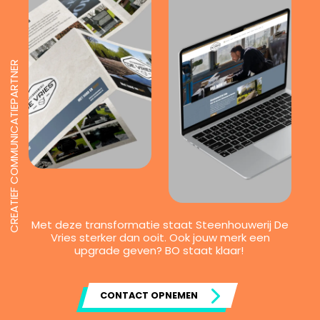
CREATIEF COMMUNICATIEPARTNER
Met deze transformatie staat Steenhouwerij De
Vries sterker dan ooit. Ook jouw merk een
upgrade geven? BO staat klaar!
CONTACT OPNEMEN