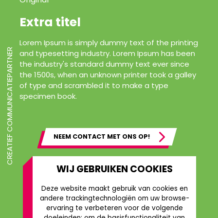
Extra titel
Lorem Ipsum is simply dummy text of the printing
CREATIEF COMMUNICATIEPARTNER
and typesetting industry. Lorem Ipsum has been
the industry's standard dummy text ever since
the 1500s, when an unknown printer took a galley
of type and scrambled it to make a type
specimen book.
NEEM CONTACT MET ONS OP!
WIJ GEBRUIKEN COOKIES
Deze website maakt gebruik van cookies en
andere trackingtechnologiën om uw browse-
ervaring te verbeteren voor de volgende
doeleinden:
om de basisfunctionaliteit van